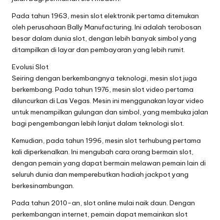
Pada tahun 1963, mesin slot elektronik pertama ditemukan
oleh perusahaan Bally Manufacturing. Ini adalah terobosan
besar dalam dunia slot, dengan lebih banyak simbol yang
ditampilkan di layar dan pembayaran yang lebih rumit.
Evolusi Slot
Seiring dengan berkembangnya teknologi, mesin slot juga
berkembang. Pada tahun 1976, mesin slot video pertama
diluncurkan di Las Vegas. Mesin ini menggunakan layar video
untuk menampilkan gulungan dan simbol, yang membuka jalan
bagi pengembangan lebih lanjut dalam teknologi slot.
Kemudian, pada tahun 1996, mesin slot terhubung pertama
kali diperkenalkan. Ini mengubah cara orang bermain slot,
dengan pemain yang dapat bermain melawan pemain lain di
seluruh dunia dan memperebutkan hadiah jackpot yang
berkesinambungan.
Pada tahun 2010-an, slot online mulai naik daun. Dengan
perkembangan internet, pemain dapat memainkan slot