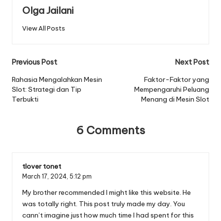
Olga Jailani
View All Posts
Post
Previous Post
Next Post
navigation
Rahasia Mengalahkan Mesin
Faktor-Faktor yang
Slot: Strategi dan Tip
Mempengaruhi Peluang
Terbukti
Menang di Mesin Slot
6 Comments
tlover tonet
March 17, 2024,
5:12 pm
My brother recommended I might like this website. He
was totally right. This post truly made my day. You
cann’t imagine just how much time I had spent for this