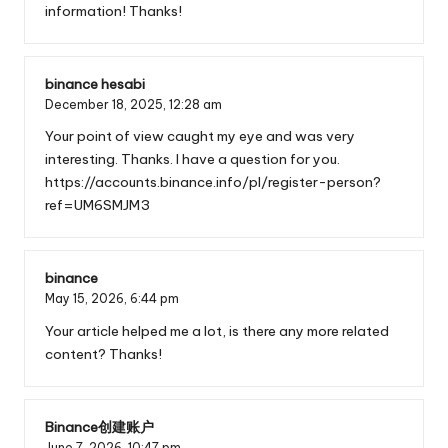
information! Thanks!
binance hesabi
December 18, 2025,
12:28 am
Your point of view caught my eye and was very
interesting. Thanks. I have a question for you.
https://accounts.binance.info/pl/register-person?
ref=UM6SMJM3
binance
May 15, 2026,
6:44 pm
Your article helped me a lot, is there any more related
content? Thanks!
Binance创建账户
June 7, 2026,
10:47 pm