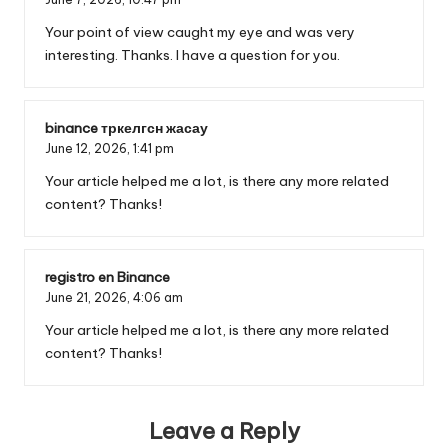
Your point of view caught my eye and was very
interesting. Thanks. I have a question for you.
binance тркелгсн жасау
June 12, 2026,
1:41 pm
Your article helped me a lot, is there any more related
content? Thanks!
registro en Binance
June 21, 2026,
4:06 am
Your article helped me a lot, is there any more related
content? Thanks!
Leave a Reply