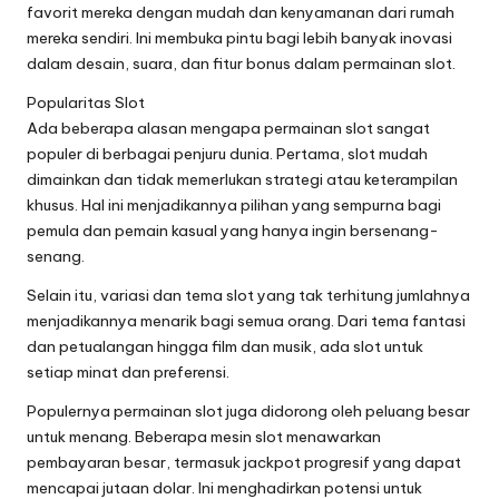
favorit mereka dengan mudah dan kenyamanan dari rumah
mereka sendiri. Ini membuka pintu bagi lebih banyak inovasi
dalam desain, suara, dan fitur bonus dalam permainan slot.
Popularitas Slot
Ada beberapa alasan mengapa permainan slot sangat
populer di berbagai penjuru dunia. Pertama, slot mudah
dimainkan dan tidak memerlukan strategi atau keterampilan
khusus. Hal ini menjadikannya pilihan yang sempurna bagi
pemula dan pemain kasual yang hanya ingin bersenang-
senang.
Selain itu, variasi dan tema slot yang tak terhitung jumlahnya
menjadikannya menarik bagi semua orang. Dari tema fantasi
dan petualangan hingga film dan musik, ada slot untuk
setiap minat dan preferensi.
Populernya permainan slot juga didorong oleh peluang besar
untuk menang. Beberapa mesin slot menawarkan
pembayaran besar, termasuk jackpot progresif yang dapat
mencapai jutaan dolar. Ini menghadirkan potensi untuk