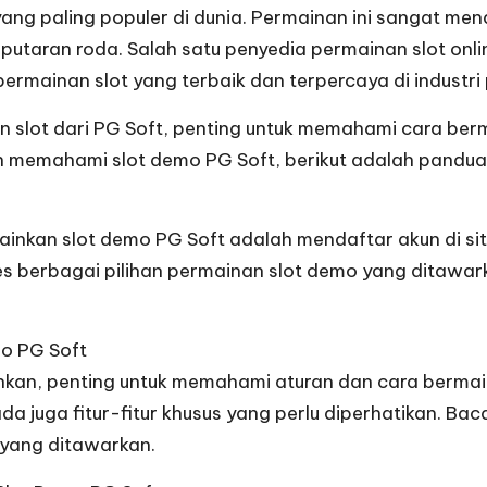
 yang paling populer di dunia. Permainan ini sangat m
aran roda. Salah satu penyedia permainan slot onlin
ermainan slot yang terbaik dan terpercaya di industri 
 slot dari PG Soft, penting untuk memahami cara berm
 memahami slot demo PG Soft, berikut adalah panduan 
nkan slot demo PG Soft adalah mendaftar akun di sit
berbagai pilihan permainan slot demo yang ditawarkan
o PG Soft
inkan, penting untuk memahami aturan dan cara bermai
 juga fitur-fitur khusus yang perlu diperhatikan. Ba
 yang ditawarkan.