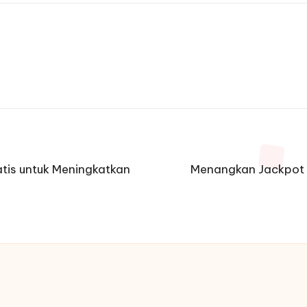
tis untuk Meningkatkan
Menangkan Jackpot 